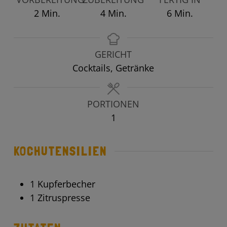
Minuten
Minuten
Minuten
2
Min.
4
Min.
6
Min.
GERICHT
Cocktails, Getränke
PORTIONEN
1
KOCHUTENSILIEN
1 Kupferbecher
1 Zitruspresse