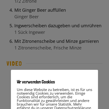
1/2 Zitrone
Mit Ginger Beer auffüllen
Ginger Beer
Ingwerscheiben dazugeben und umrühren
1 Sück Ingewer
Mit Zitronenscheibe und Minze garnieren
1 Zitronenscheibe,
Frische Minze
VIDEO
YouTube aktivieren?
Wir verwenden Cookies
YouTube Videos können nur angezeigt
Um diese Website zu betreiben, ist es für uns
werden, wenn Cookies gesetzt werden
notwendig Cookies zu verwenden. Einige
dürfen.
Cookies sind erforderlich, um die
Funktionalität zu gewährleisten und andere
brauchen wir für unsere Statistik. Mehr
Akzeptieren
erfährst du in unserer Datenschutzerklärung.