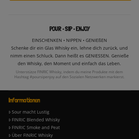
POUR • SIP • ENJOY
EINSCHENKEN • NIPPEN • GENIEßEN
Schenke dir ein Glas Whisky ein, lehne dich zurück, und
nimm einen Schluck. Dann heißt es GENIESSEN. Genieße
den Whisky, den Moment und einfach das Leben.
Unterstütze FINRIC Whisky, indem du meine Produkte mit dem
Hashtag #poursipenjoy auf den Sozialen Netzwerken markierst.
Informationen
Sour macht Lustig
FINRIC Blended Whisky
FINRIC Smoke and Peat
Über FINRIC Whisky