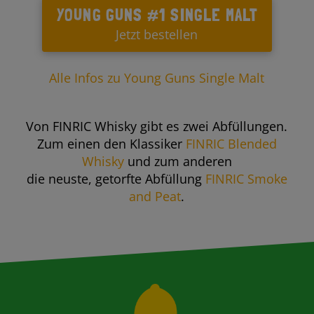
YOUNG GUNS #1 SINGLE MALT
Jetzt bestellen
Alle Infos zu Young Guns Single Malt
Von FINRIC Whisky gibt es zwei Abfüllungen.
Zum einen den Klassiker
FINRIC Blended
Whisky
und zum anderen
die neuste, getorfte Abfüllung
FINRIC Smoke
and Peat
.