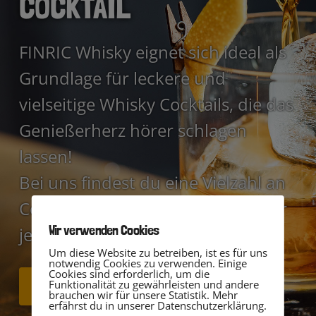
COCKTAIL
FINRIC Whisky eignet sich ideal als
Grundlage für leckere und
vielseitige Whisky Cocktails, die das
Genießerherz hörer schlagen
lassen!
Bei uns findest du eine Vielzahl an
Cocktailrezepten und Mixtipps für
Wir verwenden Cookies
jede Gelegenheit.
Um diese Website zu betreiben, ist es für uns
notwendig Cookies zu verwenden. Einige
Cookies sind erforderlich, um die
COCKTAILREZEPTE
Funktionalität zu gewährleisten und andere
brauchen wir für unsere Statistik. Mehr
erfährst du in unserer Datenschutzerklärung.